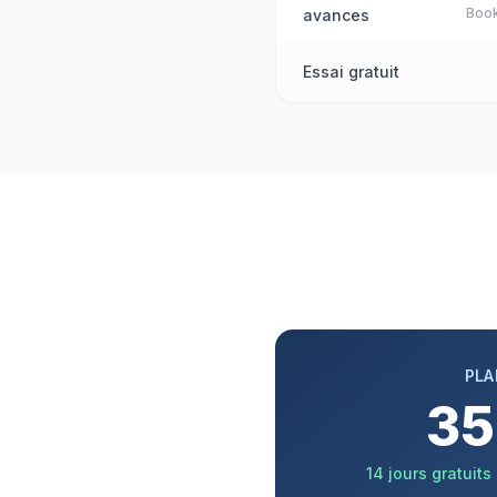
Boo
avances
Essai gratuit
PLA
35
14 jours gratuit