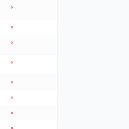
✗
✗
✗
✗
✗
✗
✗
✗