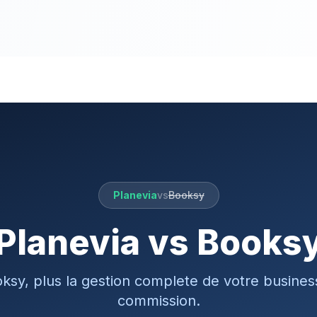
Planevia
vs
Booksy
Planevia vs
Books
ksy, plus la gestion complete de votre busine
commission.