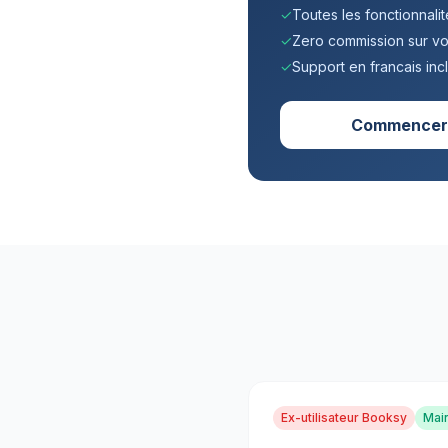
✓
Toutes les fonctionnalit
✓
Zero commission sur v
✓
Support en francais inc
Commencer 
Ex-utilisateur Booksy
Main