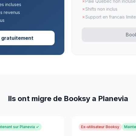
✗
Paie Quebec non incluse
es incluses
✗
Shifts non inclus
os revenus
✗
Support en francais limite
lus
Boo
gratuitement
Ils ont migre de Booksy a Planevia
tenant sur Planevia ✓
Ex-utilisateur Booksy
Mainte