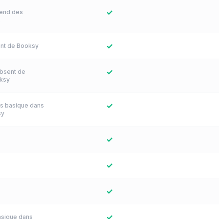
✓
end des
s
✓
nt de Booksy
✓
bsent de
ksy
✓
s basique dans
sy
✓
✓
✓
✓
asique dans