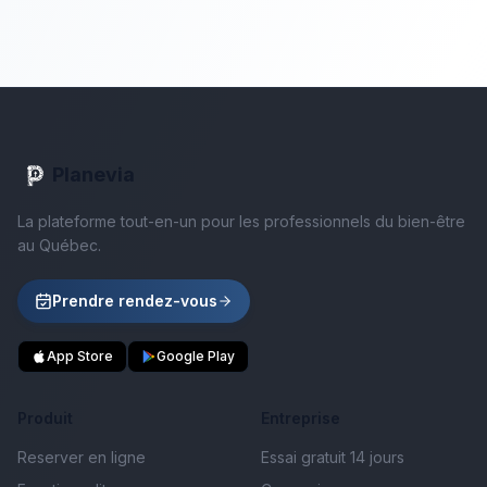
Planevia
La plateforme tout-en-un pour les professionnels du bien-être
au Québec.
Prendre rendez-vous
App Store
Google Play
Produit
Entreprise
Reserver en ligne
Essai gratuit 14 jours