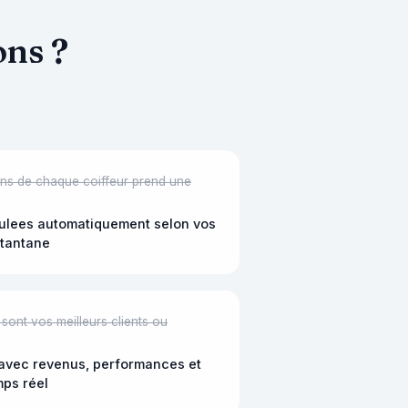
ons ?
ons de chaque coiffeur prend une
ulees automatiquement selon vos
stantane
sont vos meilleurs clients ou
avec revenus, performances et
mps réel