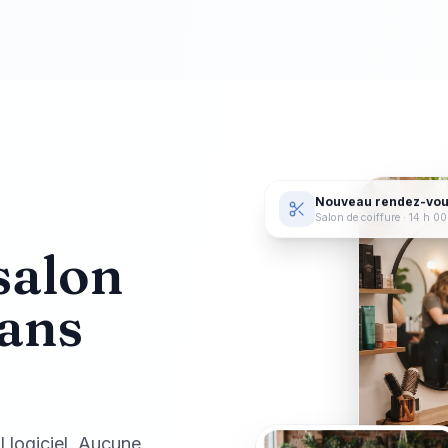
Nouveau rendez-vo
Salon de coiffure
· 14 h 00
salon
sans
l logiciel. Aucune