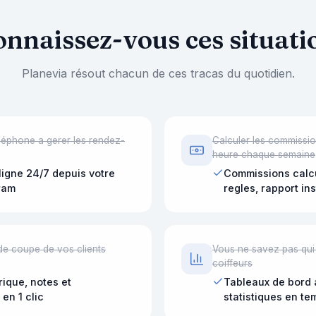
nnaissez-vous ces situati
Planevia résout chacun de ces tracas du quotidien.
léphone a gerer les rendez-
Calculer les commissi
heure chaque semaine
ligne 24/7 depuis votre
Commissions calc
ram
regles, rapport in
de coupe de vos clients
Vous ne savez pas qui 
coiffeurs
rique, notes et
Tableaux de bord 
en 1 clic
statistiques en te