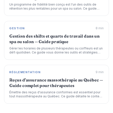
Un programme de fidélité bien conçu est l'un des outils de
rétention les plus rentables pour un spa ou salon. Ce guide
vous explique comment le structurer et l'automatiser.
8
min
GESTION
Gestion des shifts et quarts de travail dans un
spa ou salon — Guide pratique
Gérer les horaires de plusieurs thérapeutes ou coiffeurs est un
défi quotidien. Ce guide vous donne les outils et stratégies
pour simplifier la planification des shifts dans votre spa ou
salon.
9
min
RÉGLEMENTATION
Reçus d'assurance massothérapie au Québec —
Guide complet pour thérapeutes
Émettre des reçus d'assurance conformes est essentiel pour
tout massothérapeute au Québec. Ce guide détaille le contenu
requis, les exigences des assureurs et comment automatiser
le processus.