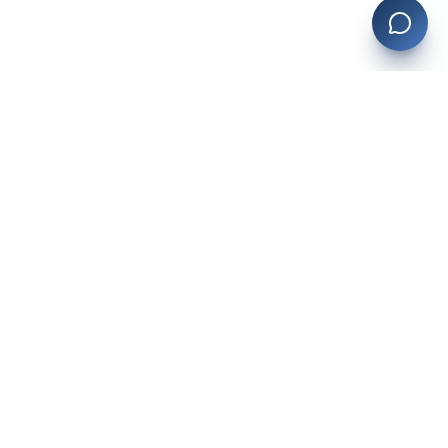
Planevia
La plateforme tout-en-un pour les professionnels du bien-être
au Québec.
Prendre rendez-vous
App Store
Google Play